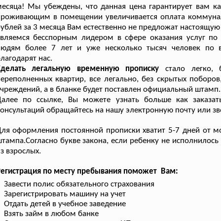
есяца! Мы убеждены, что данная цена гарантирует вам ка
роживающим в помещении увеличивается оплата коммунальн
ублей за 3 месяца Вам естественно не предложат настоящую 
являемся бесспорным лидером в сфере оказания услуг по
людям более 7 лет и уже несколько тысяч человек по 
лагодарят нас.
Сделать легальную временную прописку
стало легко, 
ереполненных квартир, все легально, без скрытых поборов,
чреждений, а в бланке будет поставлен официальный штамп.
Далее по ссылке, Вы можете узнать больше как заказа
онсультаций обращайтесь на нашу электронную почту или зв
ля оформления постоянной прописки хватит 5-7 дней от м
тампа.Согласно букве закона, если ребенку не исполнилос
з взрослых.
Регистрация по месту пребывания поможет Вам:
Завести полис обязательного страхования
Зарегистрировать машину на учет
Отдать детей в учебное заведение
Взять займ в любом банке