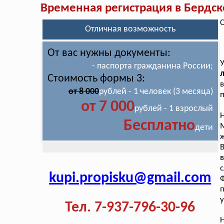
Временная регистрация в Бердск
С
Отличная возможность
От вас нужны документы:
- паспорта гражданина России;
л
Стоимость формы 3:
в
от 8 000
рублей - 1 человек (3 месяца)
п
от 7 000
рублей - 1 взрослый
Н
Бесплатно
М
дети
ж
В
в
с
kupi.propisku@gmail.com
Ф
у
Тел. 7-937-796-30-96