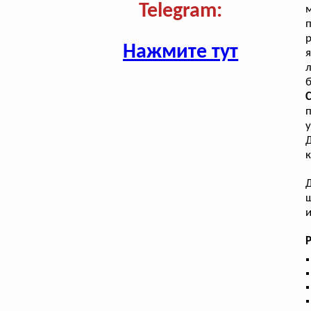
Telegram:
м
п
р
Нажмите тут
б
п
у
к
Д
ш
и