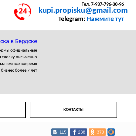
Тел. 7-937-796-30-96
kupi.propisku@gmail.com
Telegram:
Нажмите тут
ска в Бердске
формы официальные
 сделку письменно
мляем все вовремя
бизнес более 7 лет
КОНТАКТЫ
115
238
379